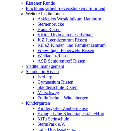
Rissener Runde
Flüchtlingsarbeit Sieversstücken / Suurheid
Weitere Institutionen
Asklepios Westklinikum Hamburg
Sternenbrücke
Haus Rissen
Victor Thylmann Gesellschaft
JuZ Jugendzentrum Rissen
KiFaZ Kinder- und Familienzentrum
Freiwilligen Feuerwehr Rissen
Weltladen-Rissen
ASB Seniorentreff Rissen
Stadtteilmanagement
Schulen in Rissen
Iserbarg
Gymnasium Rissen
Stadtteilschule Rissen
Marschweg
Freiluftschule Wittenbergen
Kindergärten
Kindergarten Zaubermäuse
Evangelische Kindertagesstätte/Hort
KiTa Steinschule
SterniPark e.V.
...die Dreckspatzen...