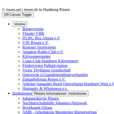
© rissen.net | rissen.de in Hamburg Rissen
Off-Canvas Toggle
Vereine
Bürgerverein
Theater VBR
DLRG Bez.Altona e.V
VIN Rissen e.V.
Rissener Sportverein
Amateur-Radio-Club e.V
Klövensteenreiter
Lions-Club Hamburg Klövensteen
Förderverien Palliativstation
Victor Thylmann Gesellschaft
Ortsverein d.Grundeigentümerverbandes
Zukunftsforum Rissen e.V.
Arbeiter Samariter Bund Ortsverband-Hamburg West e.
Humanity & Wholeness e.v.
Institutionen
Weitere Informationen: Institutionen
Johanneskirche Rissen
Nachbarschaftshilfe Johannes-Netzwerk
Bezirksamt Altona
AMB - Arbeitskreis Monitoring Bürgervertrag