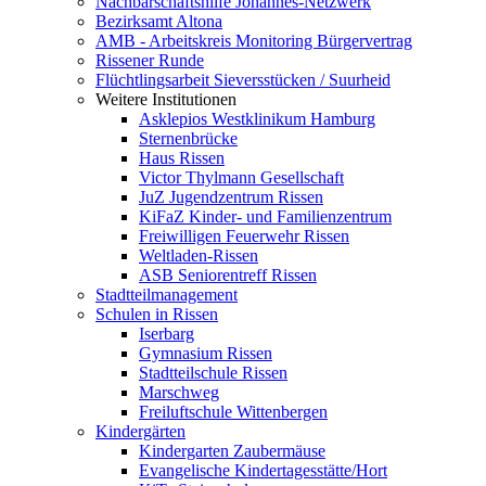
Nachbarschaftshilfe Johannes-Netzwerk
Bezirksamt Altona
AMB - Arbeitskreis Monitoring Bürgervertrag
Rissener Runde
Flüchtlingsarbeit Sieversstücken / Suurheid
Weitere Institutionen
Asklepios Westklinikum Hamburg
Sternenbrücke
Haus Rissen
Victor Thylmann Gesellschaft
JuZ Jugendzentrum Rissen
KiFaZ Kinder- und Familienzentrum
Freiwilligen Feuerwehr Rissen
Weltladen-Rissen
ASB Seniorentreff Rissen
Stadtteilmanagement
Schulen in Rissen
Iserbarg
Gymnasium Rissen
Stadtteilschule Rissen
Marschweg
Freiluftschule Wittenbergen
Kindergärten
Kindergarten Zaubermäuse
Evangelische Kindertagesstätte/Hort