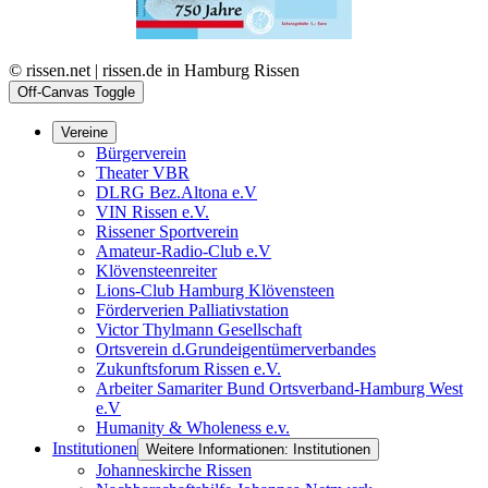
© rissen.net | rissen.de in Hamburg Rissen
Off-Canvas Toggle
Vereine
Bürgerverein
Theater VBR
DLRG Bez.Altona e.V
VIN Rissen e.V.
Rissener Sportverein
Amateur-Radio-Club e.V
Klövensteenreiter
Lions-Club Hamburg Klövensteen
Förderverien Palliativstation
Victor Thylmann Gesellschaft
Ortsverein d.Grundeigentümerverbandes
Zukunftsforum Rissen e.V.
Arbeiter Samariter Bund Ortsverband-Hamburg West
e.V
Humanity & Wholeness e.v.
Institutionen
Weitere Informationen: Institutionen
Johanneskirche Rissen