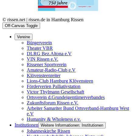
© rissen.net | rissen.de in Hamburg Rissen
Off-Canvas Toggle
Vereine
Bürgerverein
Theater VBR
DLRG Bez.Altona e.V
VIN Rissen e.V.
Rissener Sportverein
Amateur-Radio-Club e.V
Klövensteenreiter
Lions-Club Hamburg Klövensteen
Förderverien Palliativstation
Victor Thylmann Gesellschaft
Ortsverein d.Grundeigentümerverbandes
Zukunftsforum Rissen e.V.
Arbeiter Samariter Bund Ortsverband-Hamburg West
e.V
Humanity & Wholeness e.v.
Institutionen
Weitere Informationen: Institutionen
Johanneskirche Rissen