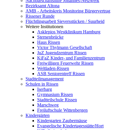
Nachbarschaftshilfe Johannes-Netzwerk
Bezirksamt Altona
AMB - Arbeitskreis Monitoring Bürgervertrag
Rissener Runde
Flüchtlingsarbeit Sieversstücken / Suurheid
Weitere Institutionen
Asklepios Westklinikum Hamburg
Sternenbrücke
Haus Rissen
Victor Thylmann Gesellschaft
JuZ Jugendzentrum Rissen
KiFaZ Kinder- und Familienzentrum
Freiwilligen Feuerwehr Rissen
Weltladen-Rissen
ASB Seniorentreff Rissen
Stadtteilmanagement
Schulen in Rissen
Iserbarg
Gymnasium Rissen
Stadtteilschule Rissen
Marschweg
Freiluftschule Wittenbergen
Kindergärten
Kindergarten Zaubermäuse
Evangelische Kindertagesstätte/Hort