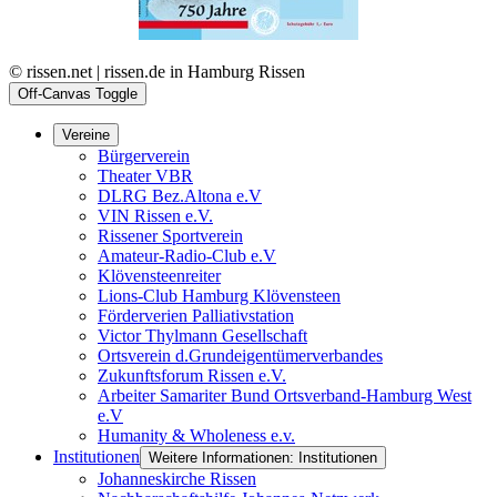
© rissen.net | rissen.de in Hamburg Rissen
Off-Canvas Toggle
Vereine
Bürgerverein
Theater VBR
DLRG Bez.Altona e.V
VIN Rissen e.V.
Rissener Sportverein
Amateur-Radio-Club e.V
Klövensteenreiter
Lions-Club Hamburg Klövensteen
Förderverien Palliativstation
Victor Thylmann Gesellschaft
Ortsverein d.Grundeigentümerverbandes
Zukunftsforum Rissen e.V.
Arbeiter Samariter Bund Ortsverband-Hamburg West
e.V
Humanity & Wholeness e.v.
Institutionen
Weitere Informationen: Institutionen
Johanneskirche Rissen