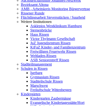
Nachbarschaftshilfe Johannes-Netzwerk
Bezirksamt Altona
AMB - Arbeitskreis Monitoring Bürgervertrag
Rissener Runde
Flüchtlingsarbeit Sieversstücken / Suurheid
Weitere Institutionen
Asklepios Westklinikum Hamburg
Sternenbrücke
Haus Rissen
Victor Thylmann Gesellschaft
JuZ Jugendzentrum Rissen
KiFaZ Kinder- und Familienzentrum
Freiwilligen Feuerwehr Rissen
Weltladen-Rissen
ASB Seniorentreff Rissen
Stadtteilmanagement
Schulen in Rissen
Iserbarg
Gymnasium Rissen
Stadtteilschule Rissen
Marschweg
Freiluftschule Wittenbergen
Kindergärten
Kindergarten Zaubermäuse
Evangelische Kindertagesstätte/Hort