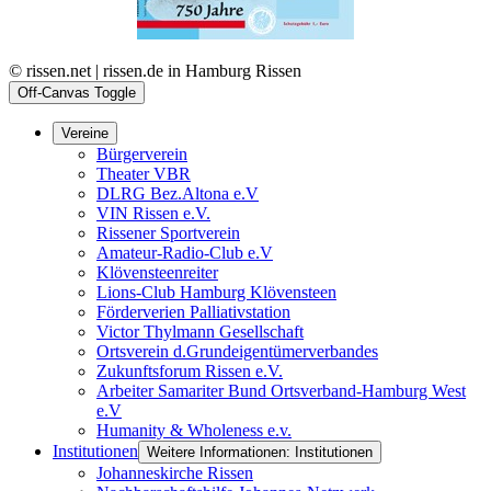
© rissen.net | rissen.de in Hamburg Rissen
Off-Canvas Toggle
Vereine
Bürgerverein
Theater VBR
DLRG Bez.Altona e.V
VIN Rissen e.V.
Rissener Sportverein
Amateur-Radio-Club e.V
Klövensteenreiter
Lions-Club Hamburg Klövensteen
Förderverien Palliativstation
Victor Thylmann Gesellschaft
Ortsverein d.Grundeigentümerverbandes
Zukunftsforum Rissen e.V.
Arbeiter Samariter Bund Ortsverband-Hamburg West
e.V
Humanity & Wholeness e.v.
Institutionen
Weitere Informationen: Institutionen
Johanneskirche Rissen