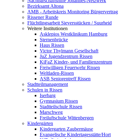
Nachbarschaftshilfe Johannes-Netzwerk
Bezirksamt Altona
AMB - Arbeitskreis Monitoring Bürgervertrag
Rissener Runde
Flüchtlingsarbeit Sieversstücken / Suurheid
Weitere Institutionen
Asklepios Westklinikum Hamburg
Sternenbrücke
Haus Rissen
Victor Thylmann Gesellschaft
JuZ Jugendzentrum Rissen
KiFaZ Kinder- und Familienzentrum
Freiwilligen Feuerwehr Rissen
Weltladen-Rissen
ASB Seniorentreff Rissen
Stadtteilmanagement
Schulen in Rissen
Iserbarg
Gymnasium Rissen
Stadtteilschule Rissen
Marschweg
Freiluftschule Wittenbergen
Kindergärten
Kindergarten Zaubermäuse
Evangelische Kindertagesstätte/Hort