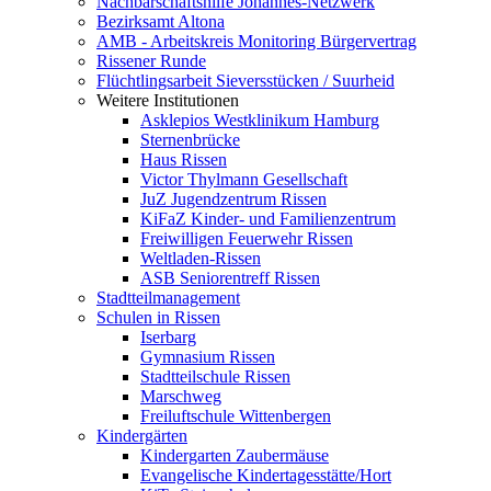
Nachbarschaftshilfe Johannes-Netzwerk
Bezirksamt Altona
AMB - Arbeitskreis Monitoring Bürgervertrag
Rissener Runde
Flüchtlingsarbeit Sieversstücken / Suurheid
Weitere Institutionen
Asklepios Westklinikum Hamburg
Sternenbrücke
Haus Rissen
Victor Thylmann Gesellschaft
JuZ Jugendzentrum Rissen
KiFaZ Kinder- und Familienzentrum
Freiwilligen Feuerwehr Rissen
Weltladen-Rissen
ASB Seniorentreff Rissen
Stadtteilmanagement
Schulen in Rissen
Iserbarg
Gymnasium Rissen
Stadtteilschule Rissen
Marschweg
Freiluftschule Wittenbergen
Kindergärten
Kindergarten Zaubermäuse
Evangelische Kindertagesstätte/Hort