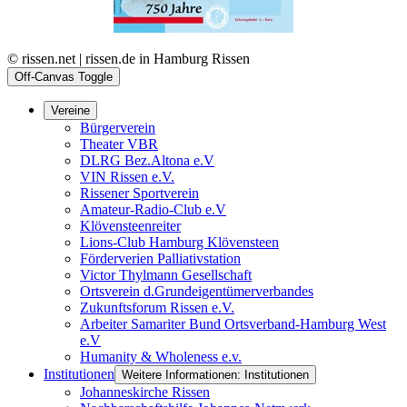
© rissen.net | rissen.de in Hamburg Rissen
Off-Canvas Toggle
Vereine
Bürgerverein
Theater VBR
DLRG Bez.Altona e.V
VIN Rissen e.V.
Rissener Sportverein
Amateur-Radio-Club e.V
Klövensteenreiter
Lions-Club Hamburg Klövensteen
Förderverien Palliativstation
Victor Thylmann Gesellschaft
Ortsverein d.Grundeigentümerverbandes
Zukunftsforum Rissen e.V.
Arbeiter Samariter Bund Ortsverband-Hamburg West
e.V
Humanity & Wholeness e.v.
Institutionen
Weitere Informationen: Institutionen
Johanneskirche Rissen