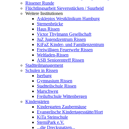
Rissener Runde
Flüchtlingsarbeit Sieversstücken / Suurheid
Weitere Institutionen
Asklepios Westklinikum Hamburg
Sternenbrücke
Haus Rissen
Victor Thylmann Gesellschaft
JuZ Jugendzentrum Rissen
KiFaZ Kinder- und Familienzentrum
Freiwilligen Feuerwehr Rissen
Weltladen-Rissen
ASB Seniorentreff Rissen
Stadtteilmanagement
Schulen in Rissen
Iserbarg
Gymnasium Rissen
Stadtteilschule Rissen
Marschweg
Freiluftschule Wittenbergen
Kindergärten
Kindergarten Zaubermäuse
Evangelische Kindertagesstätte/Hort
KiTa Steinschule
SterniPark e.V.
...die Dreckspatzen...