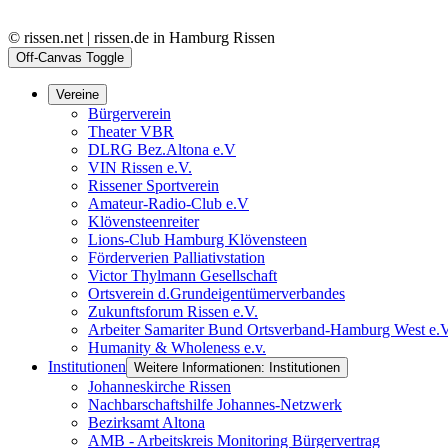
© rissen.net | rissen.de in Hamburg Rissen
Off-Canvas Toggle
Vereine
Bürgerverein
Theater VBR
DLRG Bez.Altona e.V
VIN Rissen e.V.
Rissener Sportverein
Amateur-Radio-Club e.V
Klövensteenreiter
Lions-Club Hamburg Klövensteen
Förderverien Palliativstation
Victor Thylmann Gesellschaft
Ortsverein d.Grundeigentümerverbandes
Zukunftsforum Rissen e.V.
Arbeiter Samariter Bund Ortsverband-Hamburg West e.
Humanity & Wholeness e.v.
Institutionen
Weitere Informationen: Institutionen
Johanneskirche Rissen
Nachbarschaftshilfe Johannes-Netzwerk
Bezirksamt Altona
AMB - Arbeitskreis Monitoring Bürgervertrag