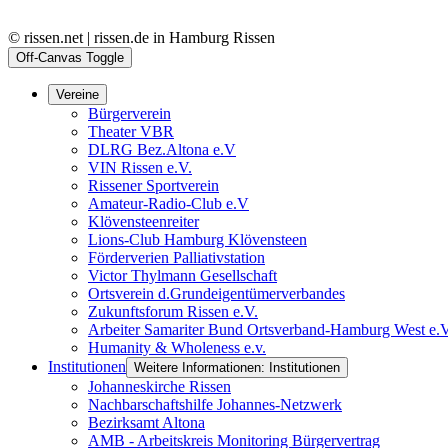
© rissen.net | rissen.de in Hamburg Rissen
Off-Canvas Toggle
Vereine
Bürgerverein
Theater VBR
DLRG Bez.Altona e.V
VIN Rissen e.V.
Rissener Sportverein
Amateur-Radio-Club e.V
Klövensteenreiter
Lions-Club Hamburg Klövensteen
Förderverien Palliativstation
Victor Thylmann Gesellschaft
Ortsverein d.Grundeigentümerverbandes
Zukunftsforum Rissen e.V.
Arbeiter Samariter Bund Ortsverband-Hamburg West e.
Humanity & Wholeness e.v.
Institutionen
Weitere Informationen: Institutionen
Johanneskirche Rissen
Nachbarschaftshilfe Johannes-Netzwerk
Bezirksamt Altona
AMB - Arbeitskreis Monitoring Bürgervertrag