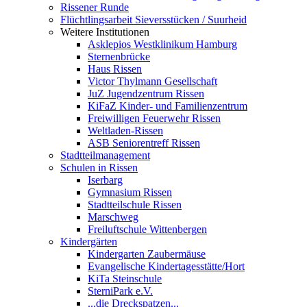
Rissener Runde
Flüchtlingsarbeit Sieversstücken / Suurheid
Weitere Institutionen
Asklepios Westklinikum Hamburg
Sternenbrücke
Haus Rissen
Victor Thylmann Gesellschaft
JuZ Jugendzentrum Rissen
KiFaZ Kinder- und Familienzentrum
Freiwilligen Feuerwehr Rissen
Weltladen-Rissen
ASB Seniorentreff Rissen
Stadtteilmanagement
Schulen in Rissen
Iserbarg
Gymnasium Rissen
Stadtteilschule Rissen
Marschweg
Freiluftschule Wittenbergen
Kindergärten
Kindergarten Zaubermäuse
Evangelische Kindertagesstätte/Hort
KiTa Steinschule
SterniPark e.V.
...die Dreckspatzen...