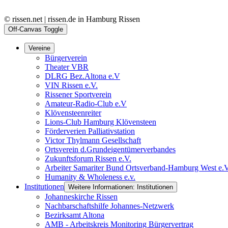
© rissen.net | rissen.de in Hamburg Rissen
Off-Canvas Toggle
Vereine
Bürgerverein
Theater VBR
DLRG Bez.Altona e.V
VIN Rissen e.V.
Rissener Sportverein
Amateur-Radio-Club e.V
Klövensteenreiter
Lions-Club Hamburg Klövensteen
Förderverien Palliativstation
Victor Thylmann Gesellschaft
Ortsverein d.Grundeigentümerverbandes
Zukunftsforum Rissen e.V.
Arbeiter Samariter Bund Ortsverband-Hamburg West e.
Humanity & Wholeness e.v.
Institutionen
Weitere Informationen: Institutionen
Johanneskirche Rissen
Nachbarschaftshilfe Johannes-Netzwerk
Bezirksamt Altona
AMB - Arbeitskreis Monitoring Bürgervertrag