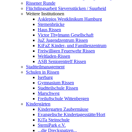
Rissener Runde
Flüchtlingsarbeit Sieversstücken / Suurheid
Weitere Institutionen
Asklepios Westklinikum Hamburg
Sternenbrücke
Haus Rissen
Victor Thylmann Gesellschaft
JuZ Jugendzentrum Rissen
KiFaZ Kinder- und Familienzentrum
Freiwilligen Feuerwehr Rissen
Weltladen-Rissen
ASB Seniorentreff Rissen
Stadtteilmanagement
Schulen in Rissen
Iserbarg
Gymnasium Rissen
Stadtteilschule Rissen
Marschweg
Freiluftschule Wittenbergen
Kindergärten
Kindergarten Zaubermäuse
Evangelische Kindertagesstätte/Hort
KiTa Steinschule
SterniPark e.V.
...die Dreckspatzen...