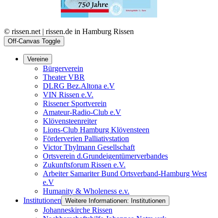
© rissen.net | rissen.de in Hamburg Rissen
Off-Canvas Toggle
Vereine
Bürgerverein
Theater VBR
DLRG Bez.Altona e.V
VIN Rissen e.V.
Rissener Sportverein
Amateur-Radio-Club e.V
Klövensteenreiter
Lions-Club Hamburg Klövensteen
Förderverien Palliativstation
Victor Thylmann Gesellschaft
Ortsverein d.Grundeigentümerverbandes
Zukunftsforum Rissen e.V.
Arbeiter Samariter Bund Ortsverband-Hamburg West
e.V
Humanity & Wholeness e.v.
Institutionen
Weitere Informationen: Institutionen
Johanneskirche Rissen