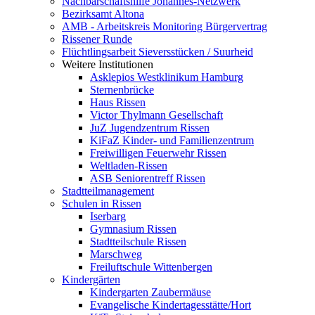
Nachbarschaftshilfe Johannes-Netzwerk
Bezirksamt Altona
AMB - Arbeitskreis Monitoring Bürgervertrag
Rissener Runde
Flüchtlingsarbeit Sieversstücken / Suurheid
Weitere Institutionen
Asklepios Westklinikum Hamburg
Sternenbrücke
Haus Rissen
Victor Thylmann Gesellschaft
JuZ Jugendzentrum Rissen
KiFaZ Kinder- und Familienzentrum
Freiwilligen Feuerwehr Rissen
Weltladen-Rissen
ASB Seniorentreff Rissen
Stadtteilmanagement
Schulen in Rissen
Iserbarg
Gymnasium Rissen
Stadtteilschule Rissen
Marschweg
Freiluftschule Wittenbergen
Kindergärten
Kindergarten Zaubermäuse
Evangelische Kindertagesstätte/Hort