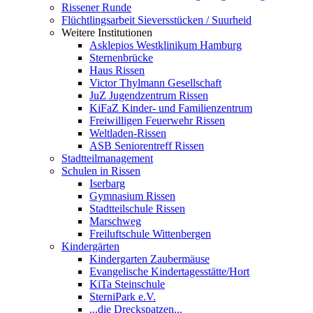
Rissener Runde
Flüchtlingsarbeit Sieversstücken / Suurheid
Weitere Institutionen
Asklepios Westklinikum Hamburg
Sternenbrücke
Haus Rissen
Victor Thylmann Gesellschaft
JuZ Jugendzentrum Rissen
KiFaZ Kinder- und Familienzentrum
Freiwilligen Feuerwehr Rissen
Weltladen-Rissen
ASB Seniorentreff Rissen
Stadtteilmanagement
Schulen in Rissen
Iserbarg
Gymnasium Rissen
Stadtteilschule Rissen
Marschweg
Freiluftschule Wittenbergen
Kindergärten
Kindergarten Zaubermäuse
Evangelische Kindertagesstätte/Hort
KiTa Steinschule
SterniPark e.V.
...die Dreckspatzen...