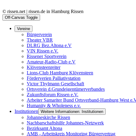
© rissen.net | rissen.de in Hamburg Rissen
Off-Canvas Toggle
Vereine
Bürgerverein
Theater VBR
DLRG Bez.Altona e.V
VIN Rissen e.V.
Rissener Sportverein
Amateur-Radio-Club e.V
Klövensteenreiter
Lions-Club Hamburg Klövensteen
Förderverien Palliativstation
Victor Thylmann Gesellschaft
Ortsverein d.Grundeigentümerverbandes
Zukunftsforum Rissen e.V.
Arbeiter Samariter Bund Ortsverband-Hamburg West e.
Humanity & Wholeness e.v.
Institutionen
Weitere Informationen: Institutionen
Johanneskirche Rissen
Nachbarschaftshilfe Johannes-Netzwerk
Bezirksamt Altona
AMB - Arbeitskreis Monitoring Bürgervertrag