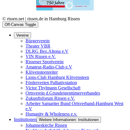
© rissen.net | rissen.de in Hamburg Rissen
Off-Canvas Toggle
Vereine
Bürgerverein
Theater VBR
DLRG Bez.Altona e.V
VIN Rissen e.V.
Rissener Sportverein
Amateur-Radio-Club e.V
Klövensteenreiter
Lions-Club Hamburg Klövensteen
Förderverien Palliativstation
Victor Thylmann Gesellschaft
Ortsverein d.Grundeigentümerverbandes
Zukunftsforum Rissen e.V.
Arbeiter Samariter Bund Ortsverband-Hamburg West
e.V
Humanity & Wholeness e.v.
Institutionen
Weitere Informationen: Institutionen
Johanneskirche Rissen