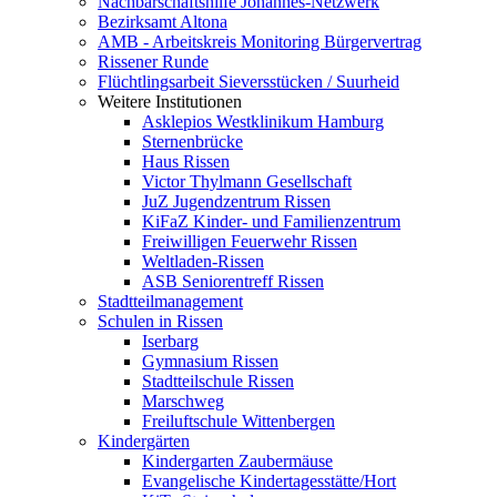
Nachbarschaftshilfe Johannes-Netzwerk
Bezirksamt Altona
AMB - Arbeitskreis Monitoring Bürgervertrag
Rissener Runde
Flüchtlingsarbeit Sieversstücken / Suurheid
Weitere Institutionen
Asklepios Westklinikum Hamburg
Sternenbrücke
Haus Rissen
Victor Thylmann Gesellschaft
JuZ Jugendzentrum Rissen
KiFaZ Kinder- und Familienzentrum
Freiwilligen Feuerwehr Rissen
Weltladen-Rissen
ASB Seniorentreff Rissen
Stadtteilmanagement
Schulen in Rissen
Iserbarg
Gymnasium Rissen
Stadtteilschule Rissen
Marschweg
Freiluftschule Wittenbergen
Kindergärten
Kindergarten Zaubermäuse
Evangelische Kindertagesstätte/Hort