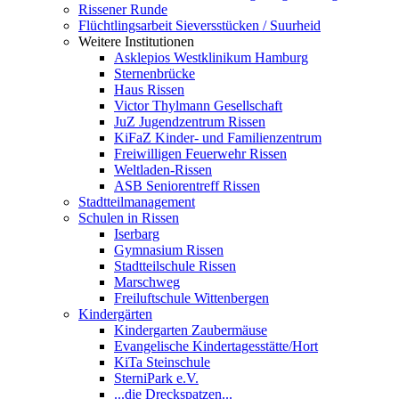
Rissener Runde
Flüchtlingsarbeit Sieversstücken / Suurheid
Weitere Institutionen
Asklepios Westklinikum Hamburg
Sternenbrücke
Haus Rissen
Victor Thylmann Gesellschaft
JuZ Jugendzentrum Rissen
KiFaZ Kinder- und Familienzentrum
Freiwilligen Feuerwehr Rissen
Weltladen-Rissen
ASB Seniorentreff Rissen
Stadtteilmanagement
Schulen in Rissen
Iserbarg
Gymnasium Rissen
Stadtteilschule Rissen
Marschweg
Freiluftschule Wittenbergen
Kindergärten
Kindergarten Zaubermäuse
Evangelische Kindertagesstätte/Hort
KiTa Steinschule
SterniPark e.V.
...die Dreckspatzen...