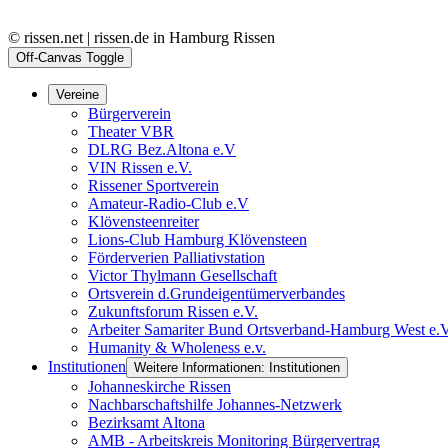
© rissen.net | rissen.de in Hamburg Rissen
Off-Canvas Toggle
Vereine
Bürgerverein
Theater VBR
DLRG Bez.Altona e.V
VIN Rissen e.V.
Rissener Sportverein
Amateur-Radio-Club e.V
Klövensteenreiter
Lions-Club Hamburg Klövensteen
Förderverien Palliativstation
Victor Thylmann Gesellschaft
Ortsverein d.Grundeigentümerverbandes
Zukunftsforum Rissen e.V.
Arbeiter Samariter Bund Ortsverband-Hamburg West e.
Humanity & Wholeness e.v.
Institutionen
Weitere Informationen: Institutionen
Johanneskirche Rissen
Nachbarschaftshilfe Johannes-Netzwerk
Bezirksamt Altona
AMB - Arbeitskreis Monitoring Bürgervertrag