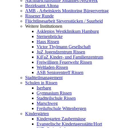
Nachbarschaftshilfe Johannes-Netzwerk
Bezirksamt Altona
AMB - Arbeitskreis Monitoring Bürgervertrag
Rissener Runde
Flüchtlingsarbeit Sieversstücken / Suurheid
Weitere Institutionen
Asklepios Westklinikum Hamburg
Sternenbrücke
Haus Rissen
Victor Thylmann Gesellschaft
JuZ Jugendzentrum Rissen
KiFaZ Kinder- und Familienzentrum
Freiwilligen Feuerwehr Rissen
Weltladen-Rissen
ASB Seniorentreff Rissen
Stadtteilmanagement
Schulen in Rissen
Iserbarg
Gymnasium Rissen
Stadtteilschule Rissen
Marschweg
Freiluftschule Wittenbergen
Kindergärten
Kindergarten Zaubermäuse
Evangelische Kindertagesstätte/Hort