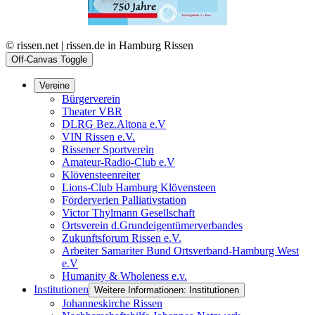
© rissen.net | rissen.de in Hamburg Rissen
Off-Canvas Toggle
Vereine
Bürgerverein
Theater VBR
DLRG Bez.Altona e.V
VIN Rissen e.V.
Rissener Sportverein
Amateur-Radio-Club e.V
Klövensteenreiter
Lions-Club Hamburg Klövensteen
Förderverien Palliativstation
Victor Thylmann Gesellschaft
Ortsverein d.Grundeigentümerverbandes
Zukunftsforum Rissen e.V.
Arbeiter Samariter Bund Ortsverband-Hamburg West
e.V
Humanity & Wholeness e.v.
Institutionen
Weitere Informationen: Institutionen
Johanneskirche Rissen