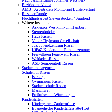
Nachbarschaftshilfe Johannes-Netzwerk
Bezirksamt Altona
AMB - Arbeitskreis Monitoring Bürgervertrag
Rissener Runde
Flüchtlingsarbeit Sieversstücken / Suurheid
Weitere Institutionen
Asklepios Westklinikum Hamburg
Sternenbrücke
Haus Rissen
Victor Thylmann Gesellschaft
JuZ Jugendzentrum Rissen
KiFaZ Kinder- und Familienzentrum
Freiwilligen Feuerwehr Rissen
Weltladen-Rissen
ASB Seniorentreff Rissen
Stadtteilmanagement
Schulen in Rissen
Iserbarg
Gymnasium Rissen
Stadtteilschule Rissen
Marschweg
Freiluftschule Wittenbergen
Kindergärten
Kindergarten Zaubermäuse
Evangelische Kindertagesstätte/Hort