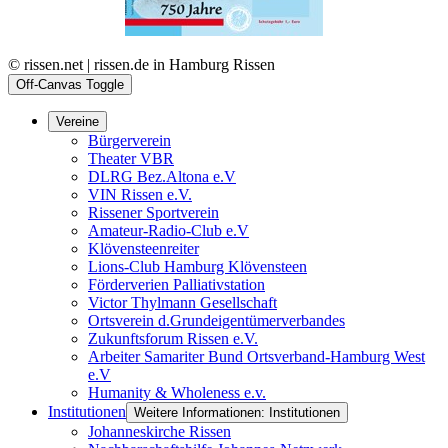
© rissen.net | rissen.de in Hamburg Rissen
Off-Canvas Toggle
Vereine
Bürgerverein
Theater VBR
DLRG Bez.Altona e.V
VIN Rissen e.V.
Rissener Sportverein
Amateur-Radio-Club e.V
Klövensteenreiter
Lions-Club Hamburg Klövensteen
Förderverien Palliativstation
Victor Thylmann Gesellschaft
Ortsverein d.Grundeigentümerverbandes
Zukunftsforum Rissen e.V.
Arbeiter Samariter Bund Ortsverband-Hamburg West
e.V
Humanity & Wholeness e.v.
Institutionen
Weitere Informationen: Institutionen
Johanneskirche Rissen