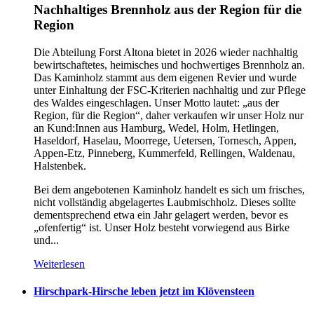
Nachhaltiges Brennholz aus der Region für die
Region
Die Abteilung Forst Altona bietet in 2026 wieder nachhaltig
bewirtschaftetes, heimisches und hochwertiges Brennholz an.
Das Kaminholz stammt aus dem eigenen Revier und wurde
unter Einhaltung der FSC-Kriterien nachhaltig und zur Pflege
des Waldes eingeschlagen. Unser Motto lautet: „aus der
Region, für die Region“, daher verkaufen wir unser Holz nur
an Kund:Innen aus Hamburg, Wedel, Holm, Hetlingen,
Haseldorf, Haselau, Moorrege, Uetersen, Tornesch, Appen,
Appen-Etz, Pinneberg, Kummerfeld, Rellingen, Waldenau,
Halstenbek.
Bei dem angebotenen Kaminholz handelt es sich um frisches,
nicht vollständig abgelagertes Laubmischholz. Dieses sollte
dementsprechend etwa ein Jahr gelagert werden, bevor es
„ofenfertig“ ist. Unser Holz besteht vorwiegend aus Birke
und...
Weiterlesen
Hirschpark-Hirsche leben jetzt im Klövensteen