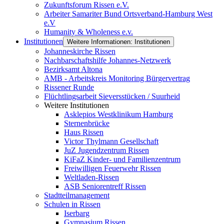
Zukunftsforum Rissen e.V.
Arbeiter Samariter Bund Ortsverband-Hamburg West
e.V
Humanity & Wholeness e.v.
Institutionen
Weitere Informationen: Institutionen
Johanneskirche Rissen
Nachbarschaftshilfe Johannes-Netzwerk
Bezirksamt Altona
AMB - Arbeitskreis Monitoring Bürgervertrag
Rissener Runde
Flüchtlingsarbeit Sieversstücken / Suurheid
Weitere Institutionen
Asklepios Westklinikum Hamburg
Sternenbrücke
Haus Rissen
Victor Thylmann Gesellschaft
JuZ Jugendzentrum Rissen
KiFaZ Kinder- und Familienzentrum
Freiwilligen Feuerwehr Rissen
Weltladen-Rissen
ASB Seniorentreff Rissen
Stadtteilmanagement
Schulen in Rissen
Iserbarg
Gymnasium Rissen