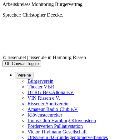
Arbeitskreises Monitoring Bürgervertrag
Sprecher: Christopher Deecke.
© rissen.net | rissen.de in Hamburg Rissen
Off-Canvas Toggle
Vereine
Bürgerverein
Theater VBR
DLRG Bez.Altona e.V
VIN Rissen e.V.
Rissener Sportverein
Amateur-Radio-Club e.V
Klövensteenreiter
Lions-Club Hamburg Klövensteen
Förderverien Palliativstation
Victor Thylmann Gesellschaft
Ortsverein d.Grundeigentümerverbandes