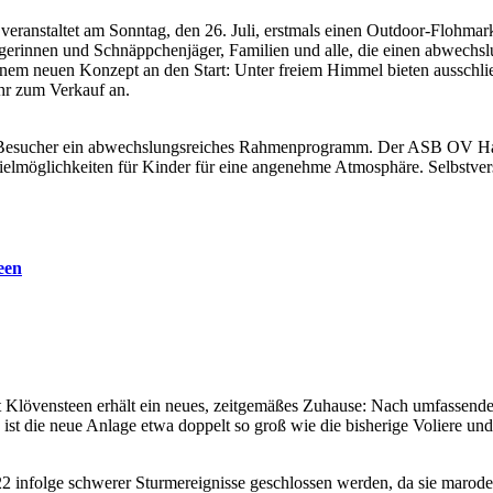
eranstaltet am Sonntag, den 26. Juli, erstmals einen Outdoor-Flohmar
gerinnen und Schnäppchenjäger, Familien und alle, die einen abwechs
nem neuen Konzept an den Start: Unter freiem Himmel bieten ausschließ
hr zum Verkauf an.
Besucher ein abwechslungsreiches Rahmenprogramm. Der ASB OV Hambu
lmöglichkeiten für Kinder für eine angenehme Atmosphäre. Selbstver
een
rst Klövensteen erhält ein neues, zeitgemäßes Zuhause: Nach umfassen
st die neue Anlage etwa doppelt so groß wie die bisherige Voliere und 
2 infolge schwerer Sturmereignisse geschlossen werden, da sie marod