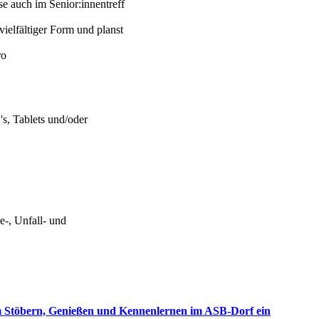
se auch im Senior:innentreff
vielfältiger Form und planst
ro
s, Tablets und/oder
-, Unfall- und
um Stöbern, Genießen und Kennenlernen im ASB-Dorf ein