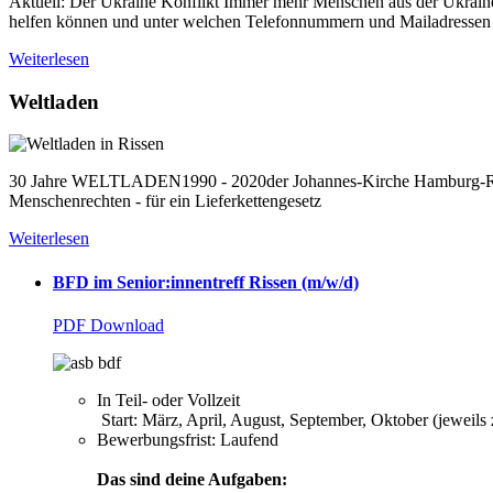
Aktuell: Der Ukraine Konflikt Immer mehr Menschen aus der Ukrain
helfen können und unter welchen Telefonnummern und Mailadresse
Weiterlesen
Weltladen
30 Jahre WELTLADEN1990 - 2020der Johannes-Kirche Hamburg-Rissen -
Menschenrechten - für ein Lieferkettengesetz
Weiterlesen
BFD im Senior:innentreff Rissen (m/w/d)
PDF Download
In Teil- oder Vollzeit
Start: März, April, August, September, Oktober (jeweils
Bewerbungsfrist: Laufend
Das sind deine Aufgaben: