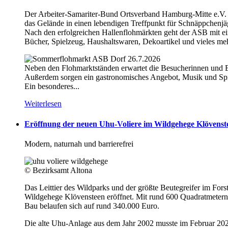
Der Arbeiter-Samariter-Bund Ortsverband Hamburg-Mitte e.V. v
das Gelände in einen lebendigen Treffpunkt für Schnäppchenjä
Nach den erfolgreichen Hallenflohmärkten geht der ASB mit ei
Bücher, Spielzeug, Haushaltswaren, Dekoartikel und vieles me
Neben den Flohmarktständen erwartet die Besucherinnen und 
Außerdem sorgen ein gastronomisches Angebot, Musik und Spie
Ein besonderes...
Weiterlesen
Eröffnung der neuen Uhu-Voliere im Wildgehege Klövenst
Modern, naturnah und barrierefrei
© Bezirksamt Altona
Das Leittier des Wildparks und der größte Beutegreifer im Fo
Wildgehege Klövensteen eröffnet. Mit rund 600 Quadratmetern i
Bau belaufen sich auf rund 340.000 Euro.
Die alte Uhu-Anlage aus dem Jahr 2002 musste im Februar 202