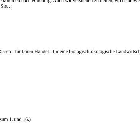
e kommen nach Hamburg. Auch wir versuchen zu helfen, wo es notwen
n Sie…
 für fairen Handel - für eine biologisch-ökologische Landwirtschaf
 zum 1. und 16.)