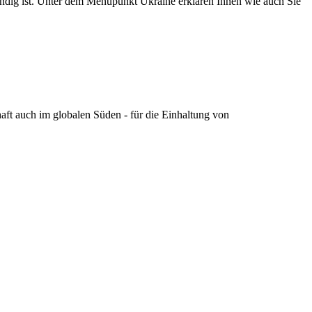
dig ist. Unter dem Menüpunkt Ukraine erklären Ihnen wie auch Sie
t auch im globalen Süden - für die Einhaltung von